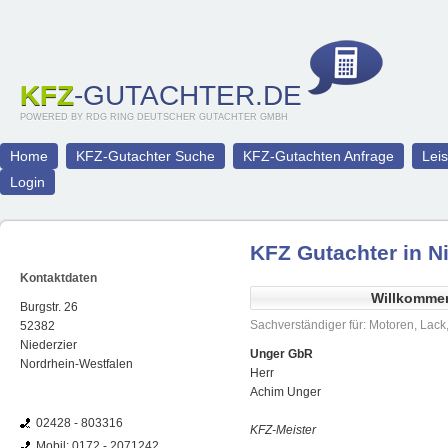
KFZ
-GUTACHTER.DE
POWERED BY RDG RING DEUTSCHER GUTACHTER GMBH
Home
KFZ-Gutachter Suche
KFZ-Gutachten Anfrage
Lei
Login
KFZ Gutachter in N
Kontaktdaten
Willkomme
Burgstr. 26
Sachverständiger für: Motoren, Lac
52382
Niederzier
Unger GbR
Nordrhein-Westfalen
Herr
Achim Unger
02428 - 803316
KFZ-Meister
Mobil: 0172 - 2071242