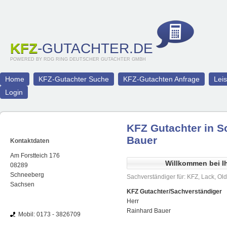
KFZ
-GUTACHTER.DE
POWERED BY RDG RING DEUTSCHER GUTACHTER GMBH
Home
KFZ-Gutachter Suche
KFZ-Gutachten Anfrage
Lei
Login
KFZ Gutachter in S
Bauer
Kontaktdaten
Am Forstteich 176
Willkommen bei I
08289
Schneeberg
Sachverständiger für: KFZ, Lack, Ol
Sachsen
KFZ Gutachter/Sachverständiger
Herr
Rainhard Bauer
Mobil: 0173 - 3826709