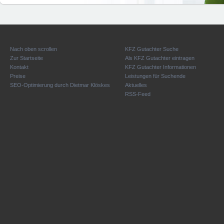
Nach oben scrollen
KFZ Gutachter Suche
Zur Startseite
Als KFZ Gutachter eintragen
Kontakt
KFZ Gutachter Informationen
Preise
Leistungen für Suchende
SEO-Optimierung durch Dietmar Klöskes
Aktuelles
RSS-Feed