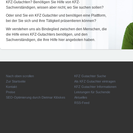
KFZ-Gutachten? Benötigen Sie Hilfe von KFZ-
Sachverständigen, wissen aber nicht, wo Sie suchen sollen?
Oder sind Sie ein KFZ Gutachter und benötigen eine Plattform,
bei der Sie sich und Ihre Tätigkeit präsentieren können?
Wir verstehen uns als Bindeglied zwischen den Menschen, die
die Hilfe eines KFZ-Gutachters benötigen, und den
Sachverständigen, die Ihre Hilfe hier angeboten haben.
Nach oben scrollen
KFZ Gutachter Suche
Zur Startseite
Als KFZ Gutachter eintragen
Kontakt
KFZ Gutachter Informationen
Preise
Leistungen für Suchende
SEO-Optimierung durch Dietmar Klöskes
Aktuelles
RSS-Feed