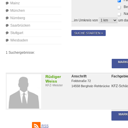
Mainz
Be
München
Na
Nürnberg
...im Umkreis von
um da
Saarbrücken
Stuttgart
SUCHE STARTEN »
Wiesbaden
1 Suchergebnisse:
MARK
Rüdiger
Anschrift
Fachgebie
Weiss
Feldstraße 72
KFZ-Meister
KFZ-Schäd
14558 Bergholz-Rehbrücke
MARK
RSS