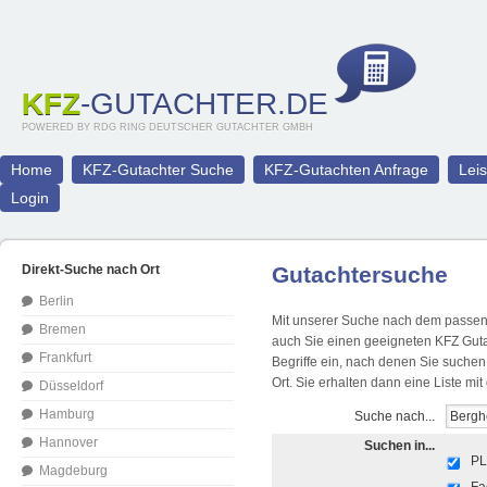
KFZ
-GUTACHTER.DE
POWERED BY RDG RING DEUTSCHER GUTACHTER GMBH
Home
KFZ-Gutachter Suche
KFZ-Gutachten Anfrage
Lei
Login
Direkt-Suche nach Ort
Gutachtersuche
Berlin
Mit unserer Suche nach dem passend
Bremen
auch Sie einen geeigneten KFZ Guta
Frankfurt
Begriffe ein, nach denen Sie suche
Ort. Sie erhalten dann eine Liste m
Düsseldorf
Hamburg
Suche nach...
Hannover
Suchen in...
PL
Magdeburg
Fa