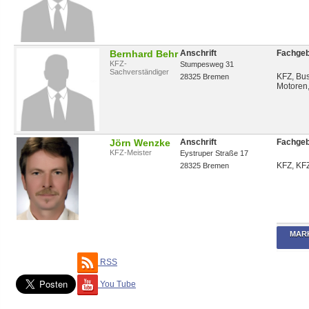
Bernhard Behr
Anschrift
Fachgeb
KFZ-
Stumpesweg 31
Sachverständiger
KFZ, Bu
28325 Bremen
Motoren
Landmas
Sonderf
Motorrad
Werterm
Jörn Wenzke
Anschrift
Fachgeb
KFZ-Meister
Eystruper Straße 17
KFZ, KF
28325 Bremen
MAR
RSS
You Tube