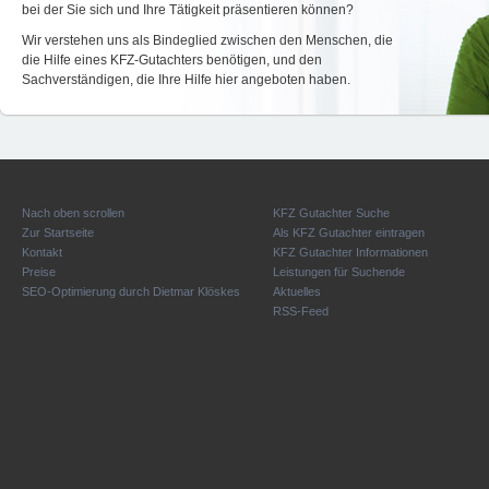
bei der Sie sich und Ihre Tätigkeit präsentieren können?
Wir verstehen uns als Bindeglied zwischen den Menschen, die
die Hilfe eines KFZ-Gutachters benötigen, und den
Sachverständigen, die Ihre Hilfe hier angeboten haben.
Nach oben scrollen
KFZ Gutachter Suche
Zur Startseite
Als KFZ Gutachter eintragen
Kontakt
KFZ Gutachter Informationen
Preise
Leistungen für Suchende
SEO-Optimierung durch Dietmar Klöskes
Aktuelles
RSS-Feed