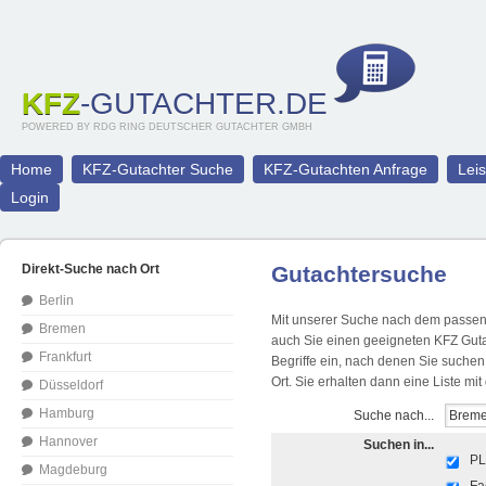
KFZ
-GUTACHTER.DE
POWERED BY RDG RING DEUTSCHER GUTACHTER GMBH
Home
KFZ-Gutachter Suche
KFZ-Gutachten Anfrage
Lei
Login
Direkt-Suche nach Ort
Gutachtersuche
Berlin
Mit unserer Suche nach dem passend
Bremen
auch Sie einen geeigneten KFZ Guta
Frankfurt
Begriffe ein, nach denen Sie suche
Ort. Sie erhalten dann eine Liste m
Düsseldorf
Hamburg
Suche nach...
Hannover
Suchen in...
PL
Magdeburg
Fa