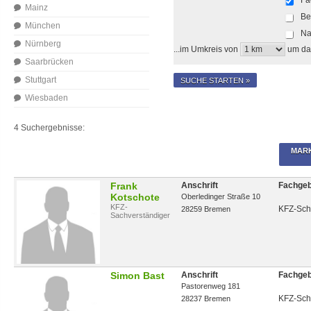
Mainz
Be
München
Na
Nürnberg
...im Umkreis von
um da
Saarbrücken
Stuttgart
SUCHE STARTEN »
Wiesbaden
4 Suchergebnisse:
MARK
Frank
Anschrift
Fachgeb
Kotschote
Oberledinger Straße 10
KFZ-
KFZ-Sch
28259 Bremen
Sachverständiger
Simon Bast
Anschrift
Fachgeb
Pastorenweg 181
KFZ-Sch
28237 Bremen