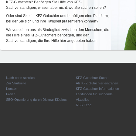
KFZ-Gutachten? Benötigen Sie Hilfe von KFZ-
Sachverständigen, wissen aber nicht, wo Sie suchen sollen?
Oder sind Sie ein KFZ Gutachter und benötigen eine Plattform,
bei der Sie sich und Ihre Tätigkeit präsentieren können?
Wir verstehen uns als Bindeglied zwischen den Menschen, die
die Hilfe eines KFZ-Gutachters benötigen, und den
Sachverständigen, die Ihre Hilfe hier angeboten haben.
Nach oben scrollen
KFZ Gutachter Suche
Zur Startseite
Als KFZ Gutachter eintragen
Kontakt
KFZ Gutachter Informationen
Preise
Leistungen für Suchende
SEO-Optimierung durch Dietmar Klöskes
Aktuelles
RSS-Feed