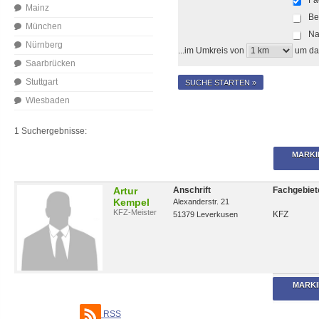
Mainz
Be
München
Na
Nürnberg
...im Umkreis von
um da
Saarbrücken
Stuttgart
SUCHE STARTEN »
Wiesbaden
1 Suchergebnisse:
MARKI
Artur
Anschrift
Fachgebiet
Kempel
Alexanderstr. 21
KFZ-Meister
KFZ
51379 Leverkusen
MARKI
RSS