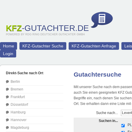
KFZ
-GUTACHTER.DE
POWERED BY RDG RING DEUTSCHER GUTACHTER GMBH
Home
KFZ-Gutachter Suche
KFZ-Gutachten Anfrage
Lei
Login
Direkt-Suche nach Ort
Gutachtersuche
Berlin
Mit unserer Suche nach dem passend
Bremen
auch Sie einen geeigneten KFZ Guta
Frankfurt
Begriffe ein, nach denen Sie suche
Ort. Sie erhalten dann eine Liste m
Düsseldorf
Hamburg
Suche nach...
Hannover
Suchen in...
PL
Magdeburg
Fa