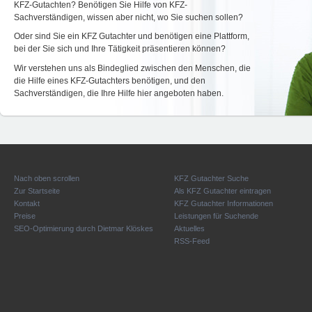
KFZ-Gutachten? Benötigen Sie Hilfe von KFZ-
Sachverständigen, wissen aber nicht, wo Sie suchen sollen?
Oder sind Sie ein KFZ Gutachter und benötigen eine Plattform,
bei der Sie sich und Ihre Tätigkeit präsentieren können?
Wir verstehen uns als Bindeglied zwischen den Menschen, die
die Hilfe eines KFZ-Gutachters benötigen, und den
Sachverständigen, die Ihre Hilfe hier angeboten haben.
Nach oben scrollen
KFZ Gutachter Suche
Zur Startseite
Als KFZ Gutachter eintragen
Kontakt
KFZ Gutachter Informationen
Preise
Leistungen für Suchende
SEO-Optimierung durch Dietmar Klöskes
Aktuelles
RSS-Feed