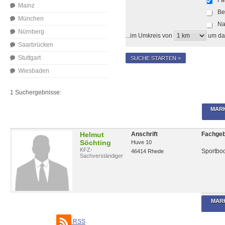
Mainz
Be
München
Na
Nürnberg
...im Umkreis von
um da
Saarbrücken
Stuttgart
SUCHE STARTEN »
Wiesbaden
1 Suchergebnisse:
MARK
Helmut
Anschrift
Fachgeb
Söchting
Huve 10
KFZ-
Sportboo
46414 Rhede
Sachverständiger
MAR
RSS