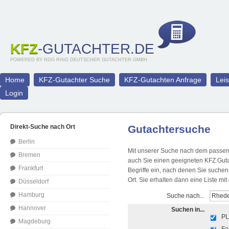
KFZ
-GUTACHTER.DE
POWERED BY RDG RING DEUTSCHER GUTACHTER GMBH
Home
KFZ-Gutachter Suche
KFZ-Gutachten Anfrage
Lei
Login
Direkt-Suche nach Ort
Gutachtersuche
Berlin
Mit unserer Suche nach dem passend
Bremen
auch Sie einen geeigneten KFZ Guta
Frankfurt
Begriffe ein, nach denen Sie suche
Ort. Sie erhalten dann eine Liste m
Düsseldorf
Hamburg
Suche nach...
Hannover
Suchen in...
PL
Magdeburg
Fa